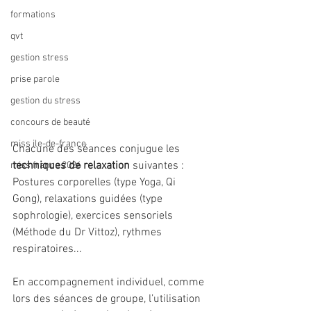
formations
qvt
gestion stress
prise parole
gestion du stress
concours de beauté
miss ile-de-france
Chacune des séances conjugue les
techniques de relaxation
 suivantes : 
miss france 2026
Postures corporelles (type Yoga, Qi 
Gong), relaxations guidées (type 
sophrologie), exercices sensoriels 
(Méthode du Dr Vittoz), rythmes 
respiratoires...
En accompagnement individuel, comme 
lors des séances de groupe, l’utilisation 