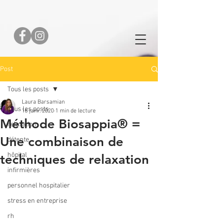
Post
Tous les posts
Laura Barsamian
Tous les posts
16 janv. 2020
1 min de lecture
Méthode Biosappia® =
relaxation
Une combinaison de
détente
hôpital
techniques de relaxation
infirmières
personnel hospitalier
stress en entreprise
rh