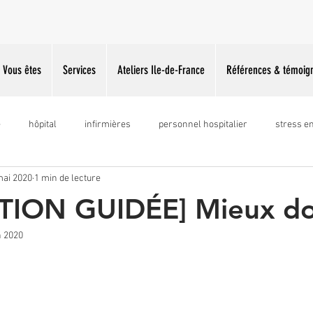
Vous êtes
Services
Ateliers Ile-de-France
Références & témoig
e
hôpital
infirmières
personnel hospitalier
stress e
mai 2020
1 min de lecture
ress
prise parole
gestion du stress
concours de beauté
TION GUIDÉE] Mieux do
n 2020