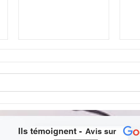
[PREPARATION MENTALE
["LE
DE CANDIDATES POUR
LE S
MISS ILE-DE-FRANCE #MISS
FRANCE 2025👑]
Ils témoignent
-
Avis sur