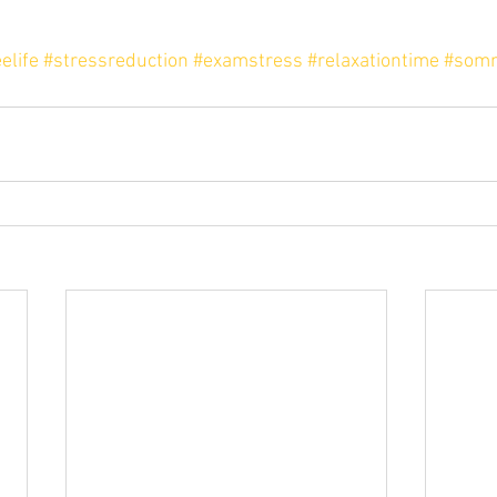
elife
#stressreduction
#examstress
#relaxationtime
#somm