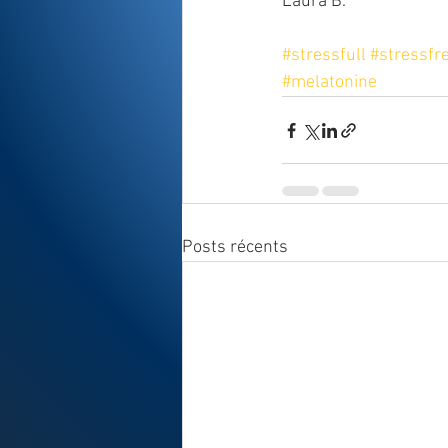
Laura B.
#stressfull
#stressfre
#melatonine
Posts récents