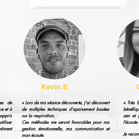
Kevin S.
ces de
« Lors de ma séance découverte, j'ai découvert
« Très 
ce et à
de multiples techniques d'apaisement basées
bénéfiqu
appris
sur la respiration.
zen et 
iliser
Ces méthodes me seront favorables pour ma
l’écoute
ntiment
gestion émotionnelle, ma communication et
Je reco
mon écoute.