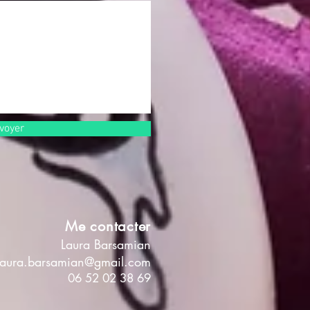
voyer
Me contacter
Laura Barsamian
laura.barsamian@gmail.com
06 52 02 38 69