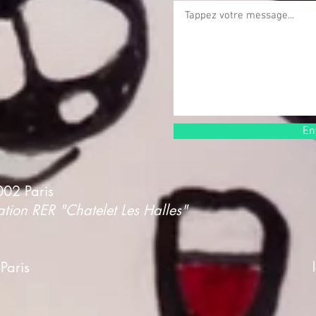
En
02 Paris
ation RER "Chatelet Les Halles"
Paris