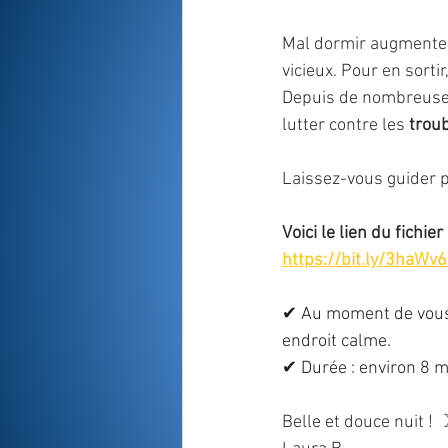
Mal dormir augmente l
vicieux. Pour en sorti
Depuis de nombreuses
lutter contre les 
trou
Laissez-vous guider p
Voici le lien du fichier
https://bit.ly/3haWv
⠀
✔ Au moment de vous 
endroit calme.⠀
✔ Durée : environ 8 
Belle et douce nuit ! 