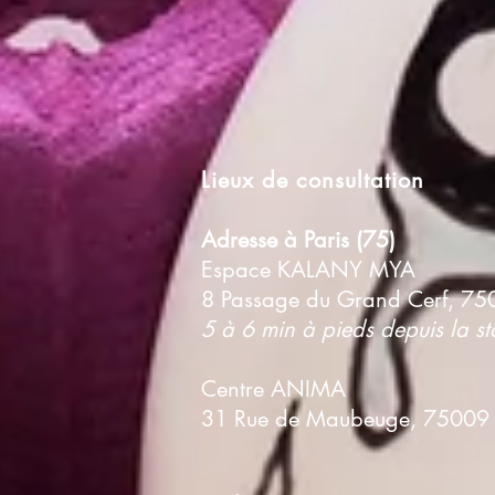
Lieux de consultation
Adresse à Paris (75)
Espace KALANY MYA
8 Passage du Grand Cerf, 750
5 à 6 min à pieds depuis la st
Centre ANIMA
31 Rue de Maubeuge, 75009 