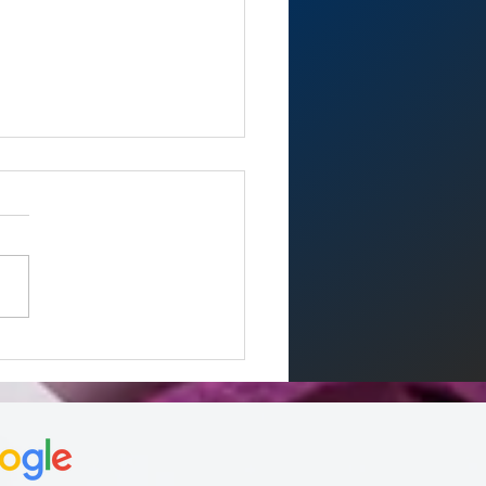
S JO PARIS 2024...SANS
TRESS" / #PARIS 🏆]