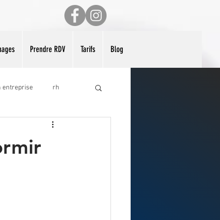
nages
Prendre RDV
Tarifs
Blog
n entreprise
rh
miss ile-de-france
rmir