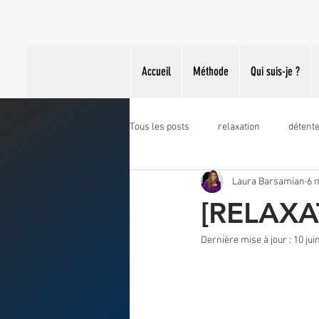
Accueil
Méthode
Qui suis-je ?
Tous les posts
relaxation
détent
Laura Barsamian
6 
formations
qvt
gestion st
[RELAXA
Dernière mise à jour :
10 jui
miss france 2026