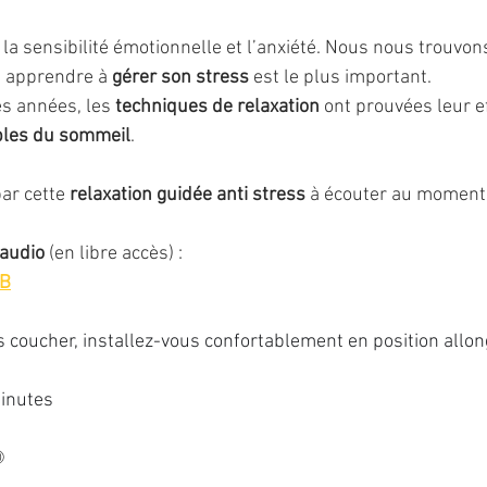
a sensibilité émotionnelle et l’anxiété. Nous nous trouvon
r, apprendre à 
gérer son stress 
est le plus important. 
 années, les 
techniques de relaxation
 ont prouvées leur ef
bles du sommeil
.
ar cette 
relaxation guidée anti stress
 à écouter au moment 
 audio
 (en libre accès) : 
6B
coucher, installez-vous confortablement en position allon
minutes⠀
☽