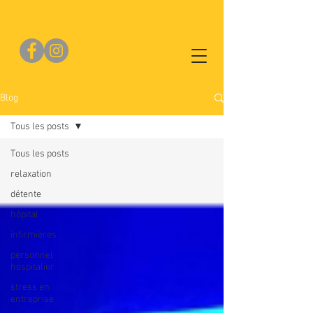
Blog
Tous les posts
Tous les posts
relaxation
détente
hôpital
infirmières
personnel
hospitalier
stress en
entreprise