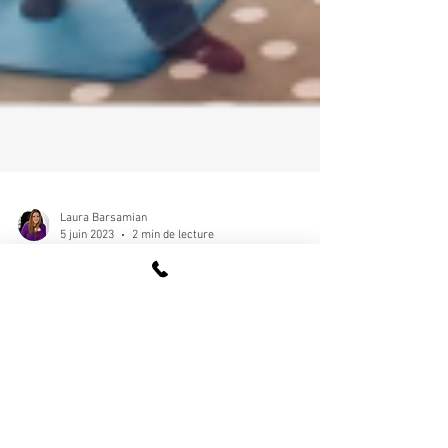
Laura Barsamian
5 juin 2023
2 min de lecture
[OFFREZ UNE SEANCE A VOS
SALARIES / #SEMAINE DE LA
QVT]
Un atelier de relaxation en entreprise, à l'occasion de
la semaine de la QVT Cette année, la semaine de la