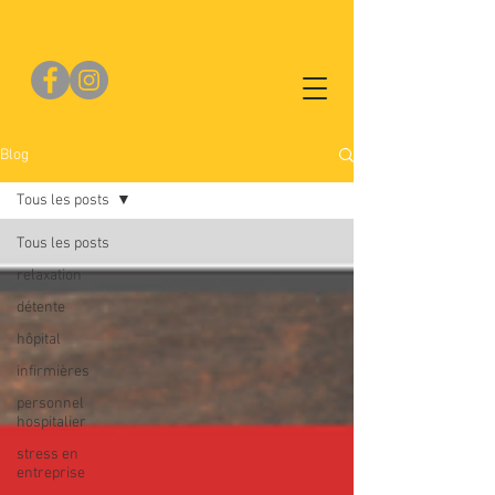
Blog
Tous les posts
Tous les posts
relaxation
détente
hôpital
infirmières
personnel
hospitalier
stress en
entreprise