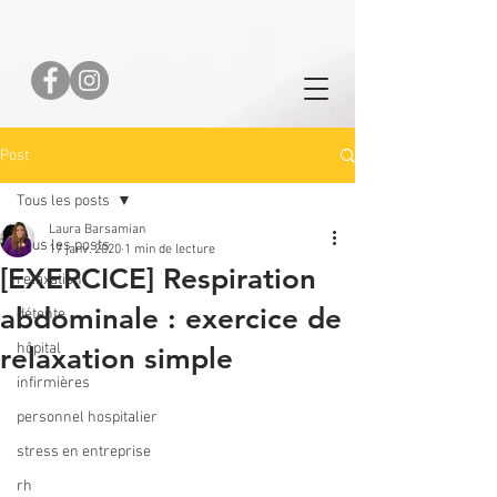
Post
Tous les posts
Laura Barsamian
Tous les posts
17 janv. 2020
1 min de lecture
[EXERCICE] Respiration
relaxation
abdominale : exercice de
détente
hôpital
relaxation simple
infirmières
personnel hospitalier
stress en entreprise
rh