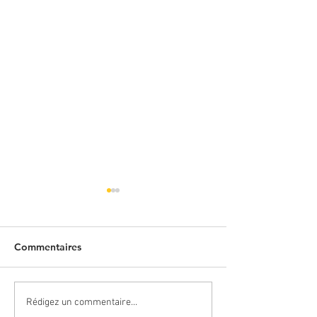
Commentaires
[PREPARATION
["LES JO PARIS
Rédigez un commentaire...