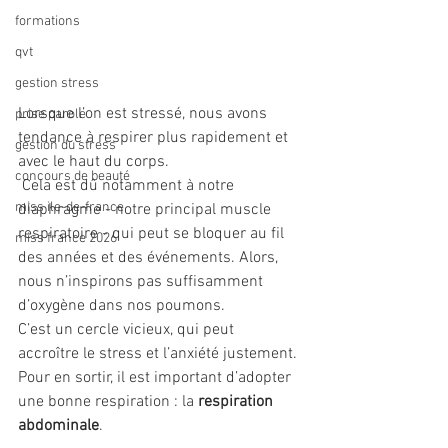
formations
qvt
gestion stress
Lorsque l’on est stressé, nous avons 
prise parole
tendance à respirer plus rapidement et 
gestion du stress
avec le haut du corps.
concours de beauté
 Cela est dû notamment à notre 
miss ile-de-france
diaphragme - notre principal muscle 
respiratoire - qui peut se bloquer au fil 
miss france 2026
des années et des événements. Alors, 
nous n’inspirons pas suffisamment 
d’oxygène dans nos poumons. 
C’est un cercle vicieux, qui peut 
accroître le stress et l’anxiété justement. 
Pour en sortir, il est important d’adopter 
une bonne respiration : la 
respiration 
abdominale
.