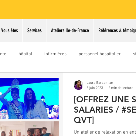
Vous êtes
Services
Ateliers Ile-de-France
Références & témoig
nte
hôpital
infirmières
personnel hospitalier
s
gestion stress
prise parole
gestion du stress
concou
Laura Barsamian
5 juin 2023
2 min de lecture
[OFFREZ UNE 
ce 2026
SALARIES / #S
QVT]
Un atelier de relaxation en ent