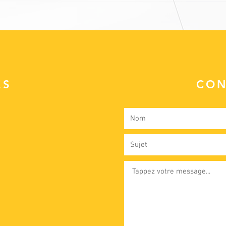
ES
CON