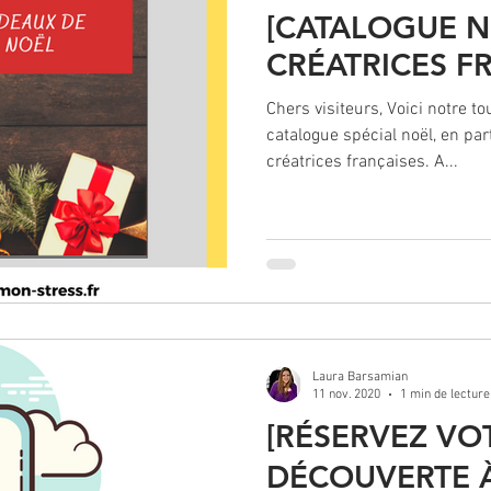
[CATALOGUE N
CRÉATRICES FR
Chers visiteurs, Voici notre t
catalogue spécial noël, en par
créatrices françaises. A...
Laura Barsamian
11 nov. 2020
1 min de lecture
[RÉSERVEZ VO
DÉCOUVERTE À