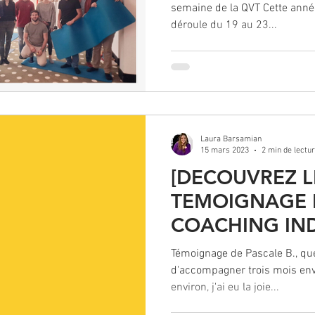
semaine de la QVT Cette anné
déroule du 19 au 23...
Laura Barsamian
15 mars 2023
2 min de lectu
[DECOUVREZ L
TEMOIGNAGE D
COACHING IND
RELAXATION &
Témoignage de Pascale B., que j
STRESS]
d'accompagner trois mois env
environ, j'ai eu la joie...