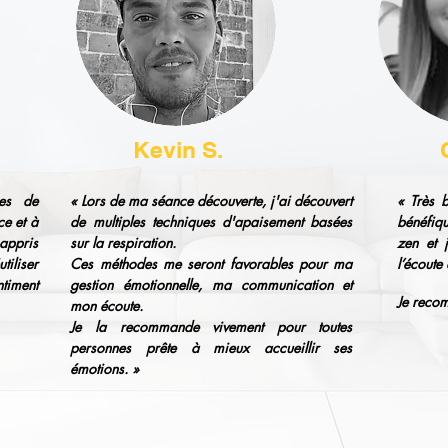
Kevin S.
ces de
« Lors de ma séance découverte, j'ai découvert
« Très 
ce et à
de multiples techniques d'apaisement basées
bénéfiqu
appris
sur la respiration.
zen et 
iliser
Ces méthodes me seront favorables pour ma
l’écoute
ntiment
gestion émotionnelle, ma communication et
Je reco
mon écoute.
Je la recommande vivement pour toutes
personnes prête à mieux
accueillir
ses
émotions. »