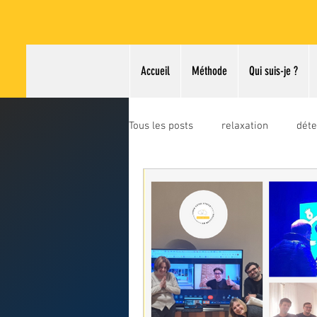
Accueil
Méthode
Qui suis-je ?
Tous les posts
relaxation
déte
rh
formations
qvt
miss ile-de-france
miss fran