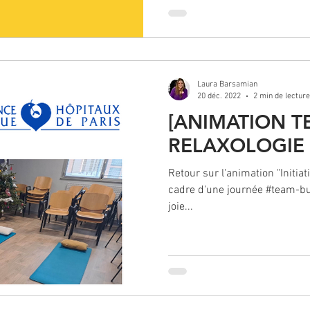
Laura Barsamian
20 déc. 2022
2 min de lecture
[ANIMATION T
RELAXOLOGIE A
Retour sur l'animation "Initiati
cadre d'une journée #team-buil
joie...