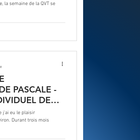
e, la semaine de la QVT se
re
E
E PASCALE -
IVIDUEL DE
 GESTION DU
'ai eu le plaisir
iron. Durant trois mois