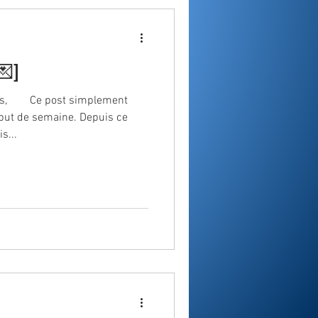
]
és,⠀ ⠀ Ce post simplement
but de semaine. Depuis ce
s...