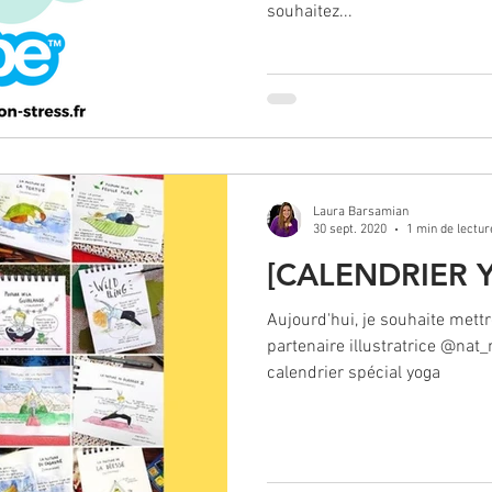
souhaitez...
Laura Barsamian
30 sept. 2020
1 min de lectur
[CALENDRIER YO
Aujourd'hui, je souhaite mett
partenaire illustratrice @nat
calendrier spécial yoga