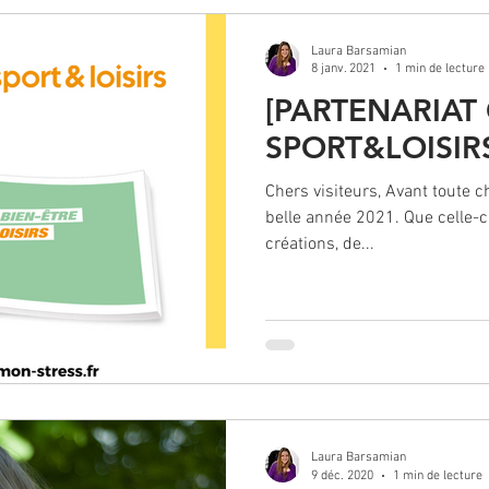
Laura Barsamian
8 janv. 2021
1 min de lecture
[PARTENARIAT
SPORT&LOISIRS
Chers visiteurs, Avant toute c
belle année 2021. Que celle-c
créations, de...
Laura Barsamian
9 déc. 2020
1 min de lecture