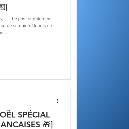
]
és,⠀ ⠀ Ce post simplement
but de semaine. Depuis ce
s...
OËL SPÉCIAL
ANCAISES 🎁]