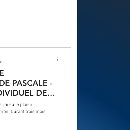
re
E
E PASCALE -
IVIDUEL DE
 GESTION DU
'ai eu le plaisir
iron. Durant trois mois