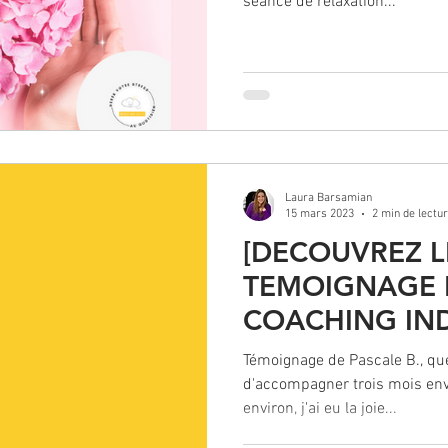
séance de relaxation...
Laura Barsamian
15 mars 2023
2 min de lectu
[DECOUVREZ L
TEMOIGNAGE D
COACHING IND
RELAXATION &
Témoignage de Pascale B., que j
STRESS]
d'accompagner trois mois env
environ, j'ai eu la joie...