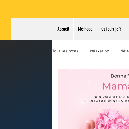
Accueil
Méthode
Qui suis-je ?
Tous les posts
relaxation
déte
rh
formations
qvt
miss ile-de-france
miss fran