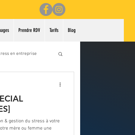
nages
Prendre RDV
Tarifs
Blog
tress en entreprise
rs de beauté
ECIAL
S]
n & gestion du stress à votre
 votre mère ou femme une