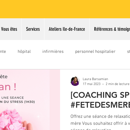
Vous êtes
Services
Ateliers Ile-de-France
Références & témoig
nte
hôpital
infirmières
personnel hospitalier
s
gestion stress
prise parole
gestion du stress
concou
Laura Barsamian
17 mai 2023
2 min de lecture
[COACHING SP
ce 2026
#FETEDESMERE
Offrez une séance de relaxatio
mère Vous souhaitez offrir à