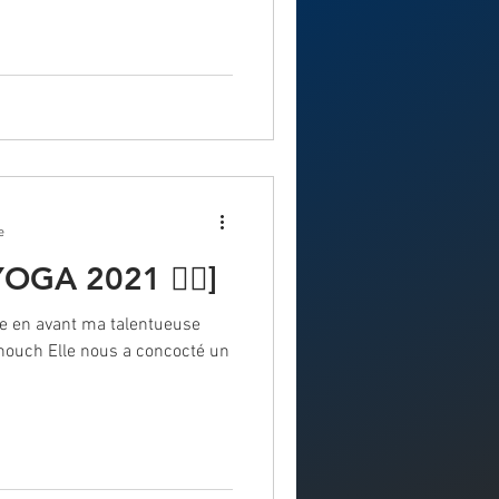
e
GA 2021 🧘‍♀️]
re en avant ma talentueuse
_nouch Elle nous a concocté un